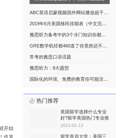
ABC英语启蒙视频国外网站播放超千万超级有趣
2019年6月美国移民排期表（中文完整版）
雅思听力备考中的3个冷门知识你都了解吗？
GRE数学机经都460道了你竟然还不知道？！！
常考的雅思口语话题
雅思听力：8大题型
国际化的环境、免费的教育你可能没那么了解挪威
热门推荐
美国留学选择什么专业
好?留学美国热门专业推
荐
2023-02-13
就开始
留学首选大学：美国三
！也算