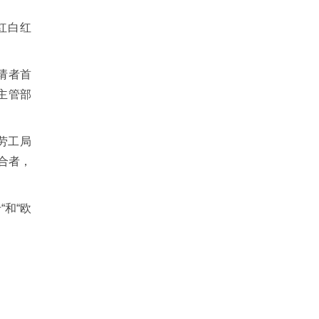
“红白红
请者首
主管部
劳工局
合者，
和“欧