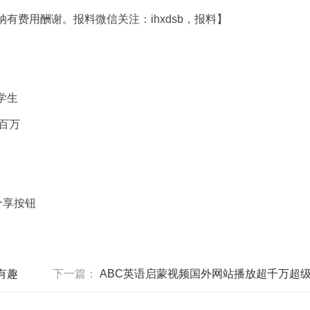
费用酬谢。报料微信关注：ihxdsb，报料】
学生
百万
？
分享按钮
有趣
下一篇：
ABC英语启蒙视频国外网站播放超千万超