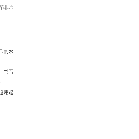
都非常
己的水
、书写
。
起用起