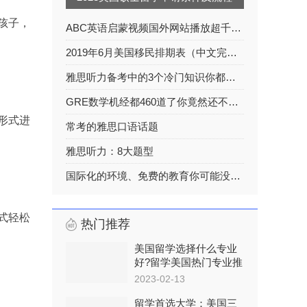
孩子，
ABC英语启蒙视频国外网站播放超千万超级有趣
2019年6月美国移民排期表（中文完整版）
雅思听力备考中的3个冷门知识你都了解吗？
GRE数学机经都460道了你竟然还不知道？！！
形式进
常考的雅思口语话题
雅思听力：8大题型
国际化的环境、免费的教育你可能没那么了解挪威
式轻松
热门推荐
美国留学选择什么专业
好?留学美国热门专业推
荐
2023-02-13
留学首选大学：美国三