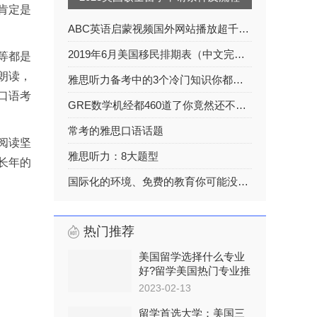
肯定是
ABC英语启蒙视频国外网站播放超千万超级有趣
2019年6月美国移民排期表（中文完整版）
等都是
朗读，
雅思听力备考中的3个冷门知识你都了解吗？
口语考
GRE数学机经都460道了你竟然还不知道？！！
常考的雅思口语话题
阅读坚
雅思听力：8大题型
长年的
国际化的环境、免费的教育你可能没那么了解挪威
热门推荐
美国留学选择什么专业
好?留学美国热门专业推
荐
2023-02-13
留学首选大学：美国三