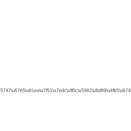
u5747\u6765\u81ea\u7f51\u7edc\uff0c\u5982\u6d89\u4fb5\u6743