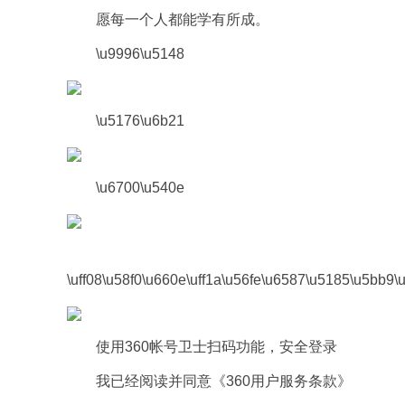
愿每一个人都能学有所成。
\u9996\u5148
\u5176\u6b21
\u6700\u540e
\uff08\u58f0\u660e\uff1a\u56fe\u6587\u5185\u5bb9\
使用360帐号卫士扫码功能，安全登录
我已经阅读并同意《360用户服务条款》