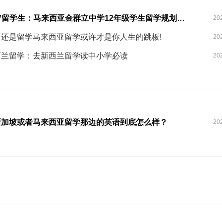
BTV留学生：马来西亚金群立中学12年级学生留学规划选择父母擅长的专业吗？
20
考还是留学马来西亚留学或许才是你人生的跳板!
20
西兰留学：去新西兰留学读中小学必读
20
新加坡或者马来西亚留学那边的英语到底怎么样？
20