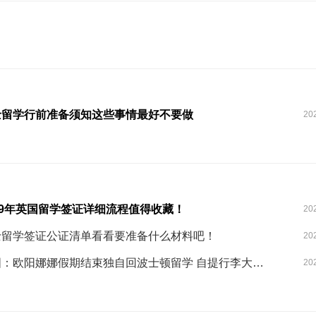
士留学行前准备须知这些事情最好不要做
20
19年英国留学签证详细流程值得收藏！
20
士留学签证公证清单看看要准备什么材料吧！
20
组图：欧阳娜娜假期结束独自回波士顿留学 自提行李大展女子力_高清图集_新浪网
20