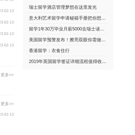
瑞士留学酒店管理梦想在这里发光
23-02-13
意大利艺术留学申请秘籍手册把你想知道全部给你
23-02-13
留学1年30万毕业月薪5000去瑞士读酒店管理值不值？
23-02-13
美国留学预警发布！擦亮双眼你需做出明智的选择
23-02-13
香港留学：衣食住行
2019年英国留学签证详细流程值得收藏！
更多>>
更多>>
23-02-13