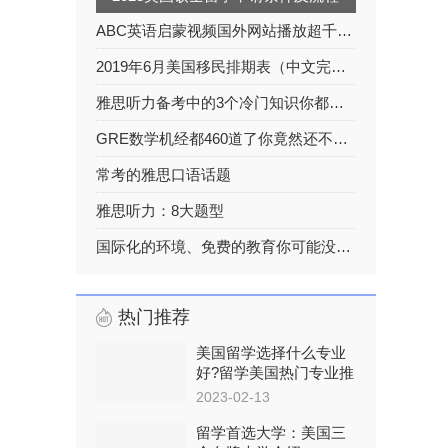
ABC英语启蒙视频国外网站播放超千万超级有趣
2019年6月美国移民排期表（中文完整版）
雅思听力备考中的3个冷门知识你都了解吗？
GRE数学机经都460道了你竟然还不知道？！！
常考的雅思口语话题
雅思听力：8大题型
国际化的环境、免费的教育你可能没那么了解挪威
热门推荐
美国留学选择什么专业
好?留学美国热门专业推
荐
2023-02-13
留学首选大学：美国三